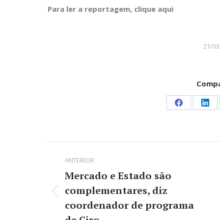
Para ler a reportagem, clique aqui
21/03
Compa
Share
Sha
on
on
Facebook
Lin
Navegação
ANTERIOR
de
Mercado e Estado são
post:
complementares, diz
Post
coordenador de programa
anterior:
de Ciro