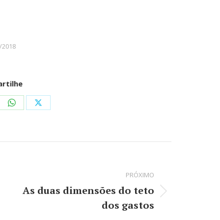
/2018
rtilhe
re
Share
Share
on
on
kedIn
WhatsApp
X
PRÓXIMO
As duas dimensões do teto
Próximo
dos gastos
post: