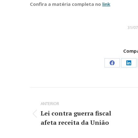
Confira a matéria completa no
link
31/07
Compa
Share
Sha
on
on
Facebook
Lin
Navegação
de
ANTERIOR
Lei contra guerra fiscal
post:
Post
afeta receita da União
anterior: