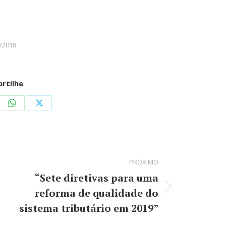
/2018
rtilhe
re
Share
Share
on
on
kedIn
WhatsApp
X
PRÓXIMO
“Sete diretivas para uma
reforma de qualidade do
Próximo
post:
sistema tributário em 2019”