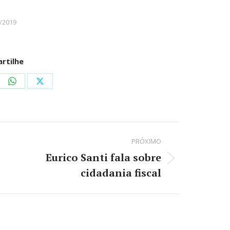
/2019
rtilhe
re
Share
Share
on
on
kedIn
WhatsApp
X
PRÓXIMO
Eurico Santi fala sobre
Próximo
cidadania fiscal
post: