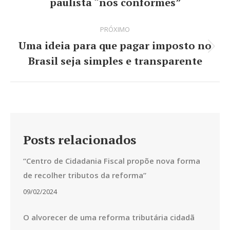
post:
paulista “nos conformes”
anterior:
PRÓXIMO
Uma ideia para que pagar imposto no
Próximo
Brasil seja simples e transparente
post:
Posts relacionados
“Centro de Cidadania Fiscal propõe nova forma
de recolher tributos da reforma”
09/02/2024
O alvorecer de uma reforma tributária cidadã