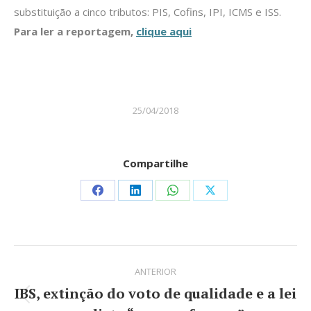
substituição a cinco tributos: PIS, Cofins, IPI, ICMS e ISS.
Para ler a reportagem,
clique aqui
25/04/2018
Compartilhe
Share
Share
Share
Share
on
on
on
on
Facebook
LinkedIn
WhatsApp
X
Navegação
ANTERIOR
de
IBS, extinção do voto de qualidade e a lei
Post