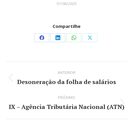
01/06/2020
Compartilhe
Share
Share
Share
Share
on
on
on
on
Facebook
LinkedIn
WhatsApp
X
Navegação
ANTERIOR
de
Desoneração da folha de salários
Post
post:
anterior:
PRÓXIMO
IX – Agência Tributária Nacional (ATN)
Próximo
post: