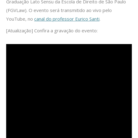
Graduação Lato Sensu da Escola de Direito de São Paulo
(FGVLaw). ⁣⁣O evento será transmitido ao vivo pelo
YouTube, no
canal do professor Eurico Santi
.
[Atualização] Confira a gravação do evento: