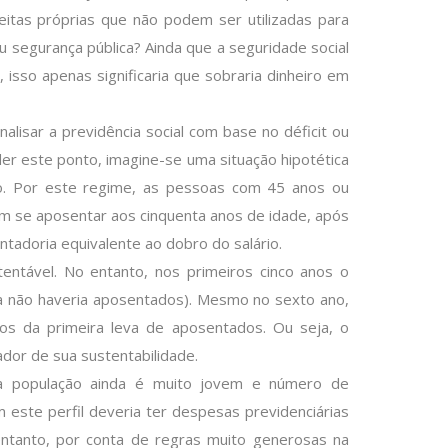
eitas próprias que não podem ser utilizadas para
ou segurança pública? Ainda que a seguridade social
 isso apenas significaria que sobraria dinheiro em
nalisar a previdência social com base no déficit ou
er este ponto, imagine-se uma situação hipotética
o. Por este regime, as pessoas com 45 anos ou
m se aposentar aos cinquenta anos de idade, após
tadoria equivalente ao dobro do salário.
ntável. No entanto, nos primeiros cinco anos o
da não haveria aposentados). Mesmo no sexto ano,
ios da primeira leva de aposentados. Ou seja, o
dor de sua sustentabilidade.
sa população ainda é muito jovem e número de
este perfil deveria ter despesas previdenciárias
entanto, por conta de regras muito generosas na