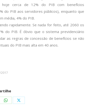
de hoje cerca de 12% do PIB com benefícios
4% do PIB aos servidores públicos), enquanto que
em média, 4% do PIB.
cendo rapidamente. Se nada for feito, até 2060 os
 do PIB. É óbvio que o sistema previdenciário
udar as regras de concessão de benefícios se não
tuais do PIB mais alta em 40 anos.
/2017
rtilhe
re
Share
Share