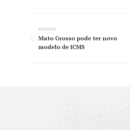
on
on
Facebook
Lin
Navegação
de
ANTERIOR
Mato Grosso pode ter novo
post:
Post
modelo de ICMS
anterior: