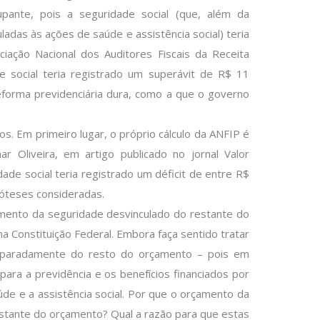
ante, pois a seguridade social (que, além da
ladas às ações de saúde e assistência social) teria
iação Nacional dos Auditores Fiscais da Receita
e social teria registrado um superávit de R$ 11
reforma previdenciária dura, como a que o governo
s. Em primeiro lugar, o próprio cálculo da ANFIP é
r Oliveira, em artigo publicado no jornal Valor
de social teria registrado um déficit de entre R$
óteses consideradas.
mento da seguridade desvinculado do restante do
a Constituição Federal. Embora faça sentido tratar
separadamente do resto do orçamento – pois em
 para a previdência e os benefícios financiados por
aúde e a assistência social. Por que o orçamento da
estante do orçamento? Qual a razão para que estas