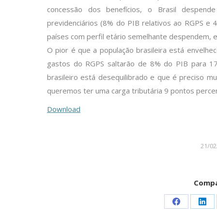
concessão dos benefícios, o Brasil despen
previdenciários (8% do PIB relativos ao RGPS e 
países com perfil etário semelhante despendem, 
O pior é que a população brasileira está envelhe
gastos do RGPS saltarão de 8% do PIB para 17%
brasileiro está desequilibrado e que é preciso m
queremos ter uma carga tributária 9 pontos percen
Download
21/02
Compa
Share
Sha