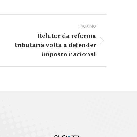
on
on
kedIn
WhatsApp
X
PRÓXIMO
Relator da reforma
tributária volta a defender
Próximo
post:
imposto nacional