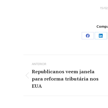
15/02
Compa
Share
Sha
on
on
Facebook
Lin
Navegação
ANTERIOR
de
Republicanos veem janela
post:
para reforma tributária nos
Post
anterior:
EUA