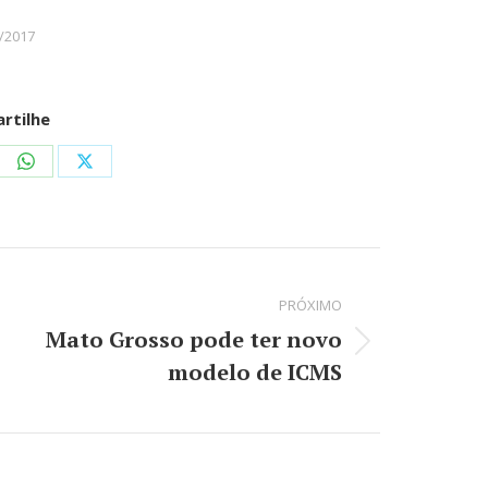
/2017
rtilhe
re
Share
Share
on
on
kedIn
WhatsApp
X
PRÓXIMO
Mato Grosso pode ter novo
Próximo
modelo de ICMS
post: