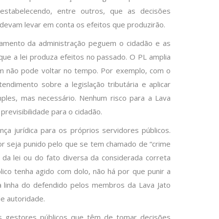
l, estabelecendo, entre outros, que as decisões
devam levar em conta os efeitos que produzirão.
namento da administração peguem o cidadão e as
ue a lei produza efeitos no passado. O PL amplia
ém não pode voltar no tempo. Por exemplo, com o
endimento sobre a legislação tributária e aplicar
mples, mas necessário. Nenhum risco para a Lava
previsibilidade para o cidadão.
ça jurídica para os próprios servidores públicos.
or seja punido pelo que se tem chamado de “crime
 da lei ou do fato diversa da considerada correta
ico tenha agido com dolo, não há por que punir a
a linha do defendido pelos membros da Lava Jato
de autoridade.
dos gestores públicos que têm de tomar decisões