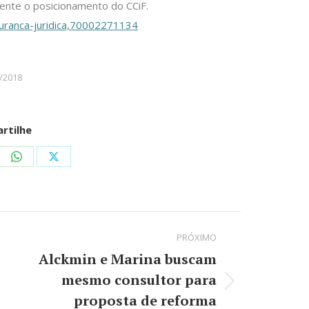
mente o posicionamento do CCiF.
guranca-juridica,70002271134
/2018
rtilhe
re
Share
Share
on
on
kedIn
WhatsApp
X
PRÓXIMO
Alckmin e Marina buscam
mesmo consultor para
Próximo
proposta de reforma
post: