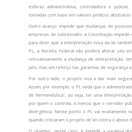
esferas administrativa, controladora e judicia
tomadas com base em valores jurídicos abstratos 
Outro avanço: impedir que mudanças de posicio
empresas de sobressalto. A Constituição impede q
para dizer que a interpretação nova da lei tamb
PL, a Receita Federal não poderá alterar seu ent
retroativamente a mudança de interpretação. Si
Jato, mas um reforço nas garantias de segurança a 
Por outro lado, o projeto visa a dar mais seguran
Assim, por exemplo, o PL veda que o administrad
de hermenêutica”, ou seja, ter uma interpretação
por quem o controla. A menos que o servidor públ
divergência. Neste ponto o PL vai exatamente n
quando criticaram o projeto de lei contra o abuso 
O objetivo, neste caso, é impedir a paralisia 