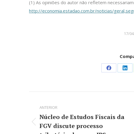
(1) As opiniões do autor não refletem necessaria
http://economia.estadao.com.br/noticias/geral,se
17/04
Compa
Share
Sha
on
on
Facebook
Lin
Navegação
de
ANTERIOR
Núcleo de Estudos Fiscais da
post:
FGV discute processo
Post
anterior: