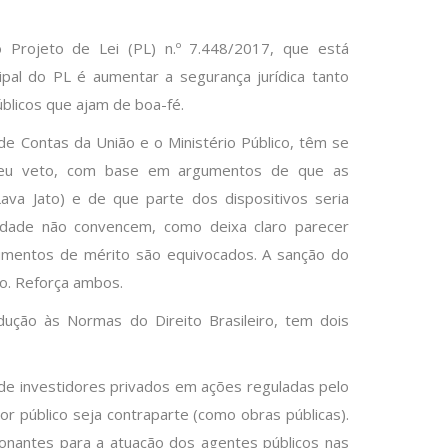
Projeto de Lei (PL) n.º 7.448/2017, que está
ipal do PL é aumentar a segurança jurídica tanto
blicos que ajam de boa-fé.
de Contas da União e o Ministério Público, têm se
 seu veto, com base em argumentos de que as
ava Jato) e de que parte dos dispositivos seria
nalidade não convencem, como deixa claro parecer
gumentos de mérito são equivocados. A sanção do
o. Reforça ambos.
dução às Normas do Direito Brasileiro, tem dois
 de investidores privados em ações reguladas pelo
r público seja contraparte (como obras públicas).
ionantes para a atuação dos agentes públicos nas