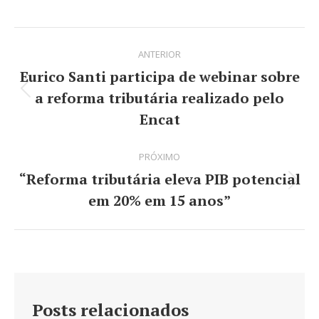
on
on
on
on
Facebook
LinkedIn
WhatsApp
X
Navegação
ANTERIOR
de
Eurico Santi participa de webinar sobre
post:
a reforma tributária realizado pelo
Post
Encat
anterior:
PRÓXIMO
“Reforma tributária eleva PIB potencial
Próximo
em 20% em 15 anos”
post:
Posts relacionados