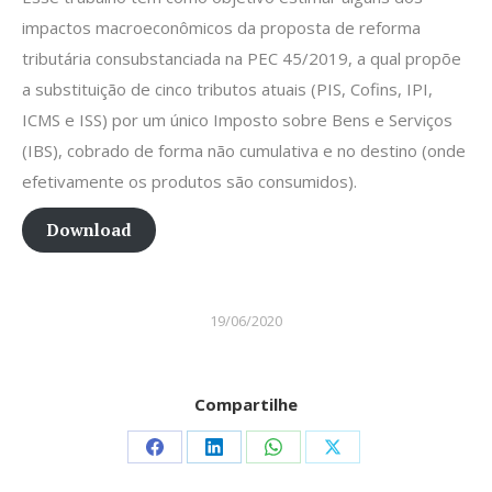
impactos macroeconômicos da proposta de reforma
tributária consubstanciada na PEC 45/2019, a qual propõe
a substituição de cinco tributos atuais (PIS, Cofins, IPI,
ICMS e ISS) por um único Imposto sobre Bens e Serviços
(IBS), cobrado de forma não cumulativa e no destino (onde
efetivamente os produtos são consumidos).
Download
19/06/2020
Compartilhe
Share
Share
Share
Share