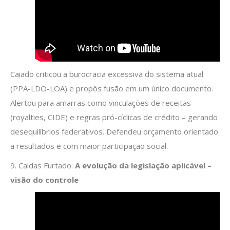
Caiado criticou a burocracia excessiva do sistema atual
(PPA-LDO-LOA) e propôs fusão em um único documento.
Alertou para amarras como vinculações de receitas
(royalties, CIDE) e regras pró-cíclicas de crédito – gerando
desequilíbrios federativos. Defendeu orçamento orientado
a resultados e com maior participação social.
9. Caldas Furtado:
A evolução da legislação aplicável –
visão do controle