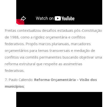
Freitas contextualizou desafios estaduais pós-Constituição
de 1988, como a rigidez orçamentária e conflitos
federativos. Propôs marcos plurianuais, marcadores
orçamentários para temas transversais e mediação de
conflitos via comitês permanentes buscando objetivar uma
reforma estrutural que respeite as assimetrias
federativas.
7. Paulo Caliendo:
Reforma Orçamentária – Visão dos
municípios
;