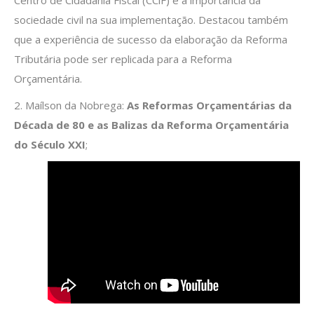
Centro de Cidadania Fiscal (CCiF) e a importância da
sociedade civil na sua implementação. Destacou também
que a experiência de sucesso da elaboração da Reforma
Tributária pode ser replicada para a Reforma
Orçamentária.
2. Maílson da Nobrega:
As Reformas Orçamentárias da
Década de 80 e as Balizas da Reforma Orçamentária
do Século XXI
;