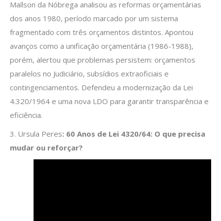
Maílson da Nóbrega analisou as reformas orçamentárias
dos anos 1980, período marcado por um sistema
fragmentado com três orçamentos distintos. Apontou
avanços como a unificação orçamentária (1986-1988),
porém, alertou que problemas persistem: orçamentos
paralelos no Judiciário, subsídios extraoficiais e
contingenciamentos. Defendeu a modernização da Lei
4.320/1964 e uma nova LDO para garantir transparência e
eficiência.
3. Ursula Peres
: 60 Anos de Lei 4320/64: O que precisa
mudar ou reforçar?