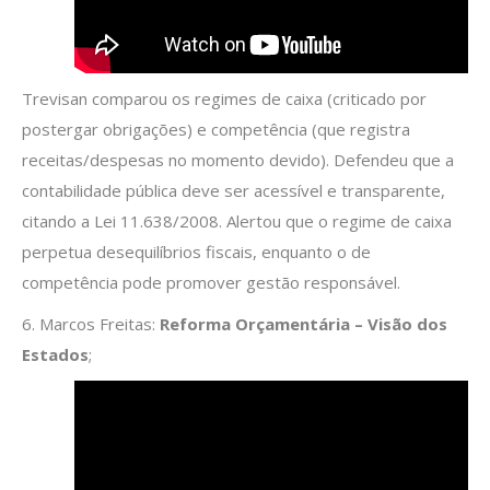
Trevisan comparou os regimes de caixa (criticado por
postergar obrigações) e competência (que registra
receitas/despesas no momento devido). Defendeu que a
contabilidade pública deve ser acessível e transparente,
citando a Lei 11.638/2008. Alertou que o regime de caixa
perpetua desequilíbrios fiscais, enquanto o de
competência pode promover gestão responsável.
6. Marcos Freitas:
Reforma Orçamentária – Visão dos
Estados
;