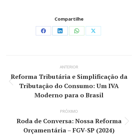
Compartilhe
Share
Share
Share
Share
on
on
on
on
Facebook
LinkedIn
WhatsApp
X
Navegação
ANTERIOR
de
Reforma Tributária e Simplificação da
post:
Tributação do Consumo: Um IVA
Post
Moderno para o Brasil
anterior:
PRÓXIMO
Roda de Conversa: Nossa Reforma
Próximo
Orçamentária – FGV-SP (2024)
post: