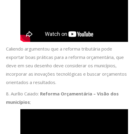
Caliendo argumentou que a reforma tributária pode
exportar boas práticas para a reforma orçamentária, que
deve em seu desenho deve considerar os municípios,
incorporar as inovações tecnológicas e buscar orçamentos
orientados a resultados.
8. Aurílio Caiado:
Reforma Orçamentária – Visão dos
municípios
;