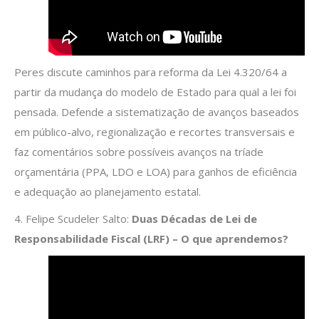
Peres discute caminhos para reforma da Lei 4.320/64 a
partir da mudança do modelo de Estado para qual a lei foi
pensada. Defende a sistematização de avanços baseados
em público-alvo, regionalização e recortes transversais e
faz comentários sobre possíveis avanços na tríade
orçamentária (PPA, LDO e LOA) para ganhos de eficiência
e adequação ao planejamento estatal.
4. Felipe Scudeler Salto:
Duas Décadas de Lei de
Responsabilidade Fiscal (LRF) – O que aprendemos?