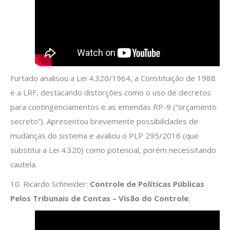
Furtado analisou a Lei 4.320/1964, a Constituição de 1988
e a LRF, destacando distorções como o uso de decretos
para contingenciamentos e as emendas RP-9 (“orçamento
secreto”). Apresentou brevemente possibilidades de
mudanças do sistema e avaliou o PLP 295/2016 (que
substitui a Lei 4.320) como potencial, porém necessitando
cautela.
10. Ricardo Schneider:
Controle de Políticas Públicas
Pelos Tribunais de Contas – Visão do Controle
;