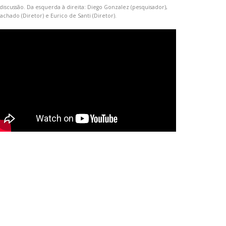
iscussão. Da esquerda à direita: Diego Gonzalez (pesquisador),
chado (Diretor) e Eurico de Santi (Diretor).